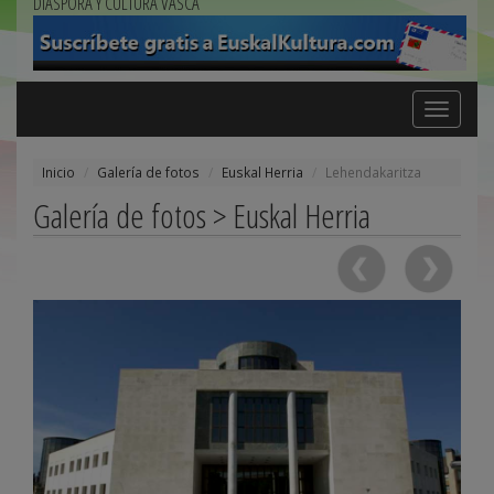
DIÁSPORA Y CULTURA VASCA
Toggle
navigation
Inicio
Galería de fotos
Euskal Herria
Lehendakaritza
Galería de fotos > Euskal Herria