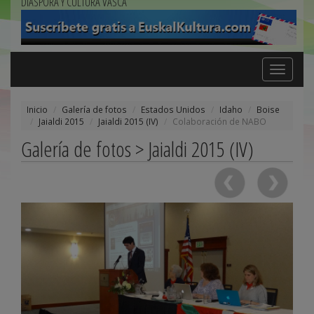
DIÁSPORA Y CULTURA VASCA
Toggle
navigation
Inicio
Galería de fotos
Estados Unidos
Idaho
Boise
Jaialdi 2015
Jaialdi 2015 (IV)
Colaboración de NABO
Galería de fotos > Jaialdi 2015 (IV)