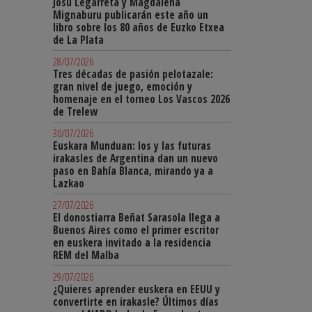
Josu Legarreta y Magdalena
Mignaburu publicarán este año un
libro sobre los 80 años de Euzko Etxea
de La Plata
28/07/2026
Tres décadas de pasión pelotazale:
gran nivel de juego, emoción y
homenaje en el torneo Los Vascos 2026
de Trelew
30/07/2026
Euskara Munduan: los y las futuras
irakasles de Argentina dan un nuevo
paso en Bahía Blanca, mirando ya a
Lazkao
27/07/2026
El donostiarra Beñat Sarasola llega a
Buenos Aires como el primer escritor
en euskera invitado a la residencia
REM del Malba
29/07/2026
¿Quieres aprender euskera en EEUU y
convertirte en irakasle? Últimos días