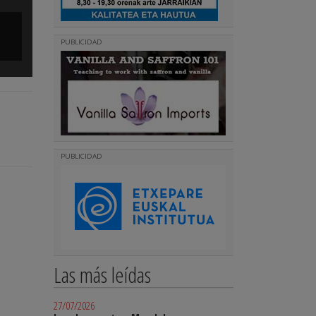
Txikis y adultos, testigos del 20º aniversario
PUBLICIDAD
(
)
Seguir leyendo
PUBLICIDAD
Las más leídas
27/07/2026