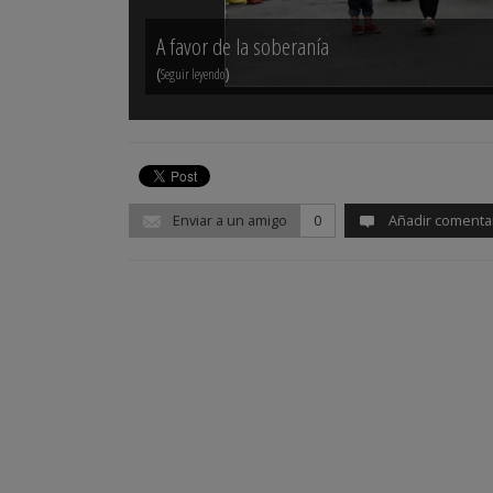
A favor de la soberanía
(
)
Seguir leyendo
Enviar a un amigo
0
Añadir comenta