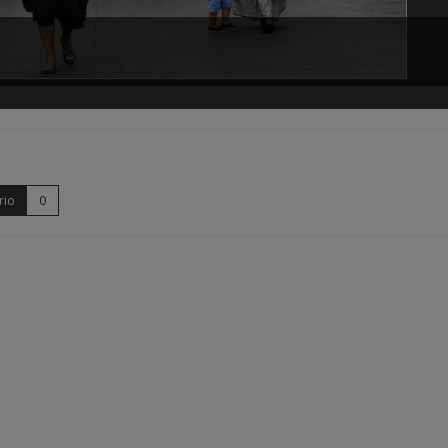
rio
0