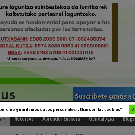
eus
 pero no guardamos datos personales.
¿Qué son las cookies?
A
a
Recursos
Aprender Euskera
Genealogía
Blogs