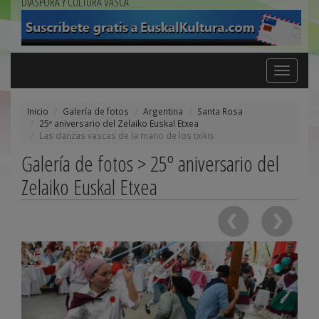
DIÁSPORA Y CULTURA VASCA
Toggle
navigation
Inicio
Galería de fotos
Argentina
Santa Rosa
25º aniversario del Zelaiko Euskal Etxea
Las danzas vascas de la mano de los txikis
Galería de fotos > 25º aniversario del
Zelaiko Euskal Etxea