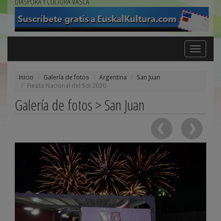
DIÁSPORA Y CULTURA VASCA
Toggle
navigation
Inicio
Galería de fotos
Argentina
San Juan
Fiesta Nacional del Sol 2020
Galería de fotos > San Juan