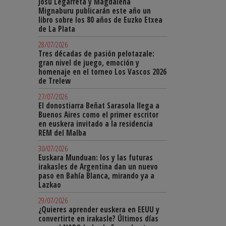
Josu Legarreta y Magdalena
Mignaburu publicarán este año un
libro sobre los 80 años de Euzko Etxea
de La Plata
28/07/2026
Tres décadas de pasión pelotazale:
gran nivel de juego, emoción y
homenaje en el torneo Los Vascos 2026
de Trelew
27/07/2026
El donostiarra Beñat Sarasola llega a
Buenos Aires como el primer escritor
en euskera invitado a la residencia
REM del Malba
30/07/2026
Euskara Munduan: los y las futuras
irakasles de Argentina dan un nuevo
paso en Bahía Blanca, mirando ya a
Lazkao
29/07/2026
¿Quieres aprender euskera en EEUU y
convertirte en irakasle? Últimos días