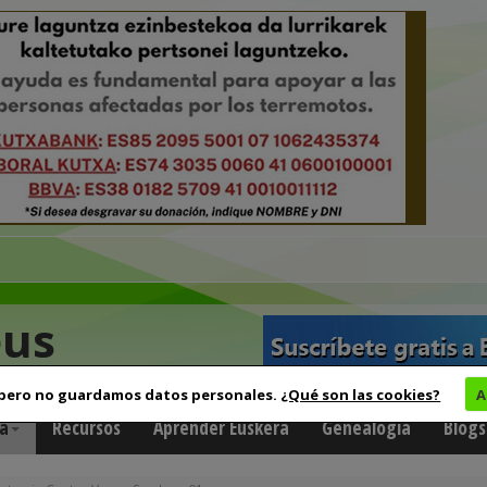
eus
 pero no guardamos datos personales.
¿Qué son las cookies?
A
a
Recursos
Aprender Euskera
Genealogía
Blogs