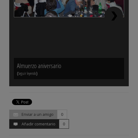
Almuerzo aniversario
Sala
(
)
(
Seguir leyendo
Seguir 
Enviar a un amigo
0
Añadir comentario
0