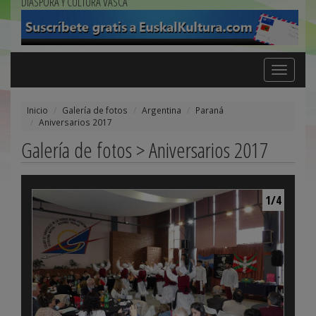
DIÁSPORA Y CULTURA VASCA
Toggle
navigation
Inicio
Galería de fotos
Argentina
Paraná
Aniversarios 2017
Galería de fotos > Aniversarios 2017
1/4