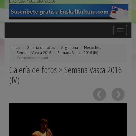
DIÁSPORA Y CULTURA VASCA
Toggle
navigation
Inicio
Galería de fotos
Argentina
Necochea
Semana Vasca 2016
Semana Vasca 2016 (IV)
Comienzo elegante
Galería de fotos > Semana Vasca 2016
(IV)