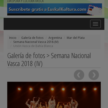
DIÁSPORA Y CULTURA VASCA
Toggle
navigation
Inicio
Galería de fotos
Argentina
Mar del Plata
Semana Nacional Vasca 2018 (IV)
Unión Vasca de Bahía Blanca
Galería de fotos > Semana Nacional
Vasca 2018 (IV)