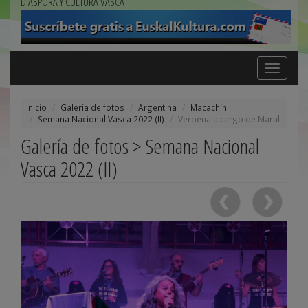
DIÁSPORA Y CULTURA VASCA
Toggle
navigation
Inicio
Galería de fotos
Argentina
Macachín
Semana Nacional Vasca 2022 (II)
Verbena a cargo de Maral
Galería de fotos > Semana Nacional
Vasca 2022 (II)