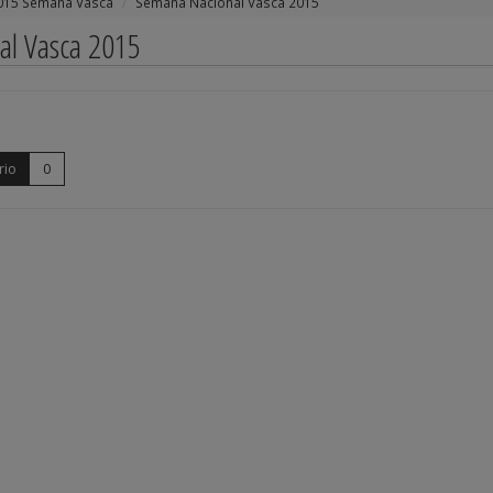
015 Semana Vasca
Semana Nacional Vasca 2015
al Vasca 2015
rio
0