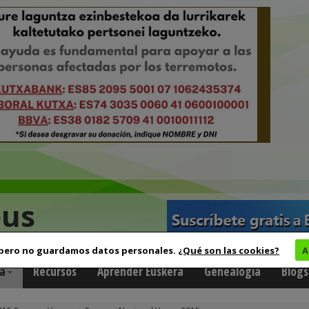
eus
 pero no guardamos datos personales.
¿Qué son las cookies?
A
a
Recursos
Aprender Euskera
Genealogía
Blogs