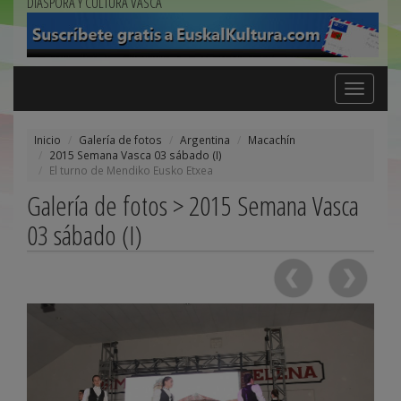
DIÁSPORA Y CULTURA VASCA
Toggle
navigation
Inicio
Galería de fotos
Argentina
Macachín
2015 Semana Vasca 03 sábado (I)
El turno de Mendiko Eusko Etxea
Galería de fotos > 2015 Semana Vasca
03 sábado (I)