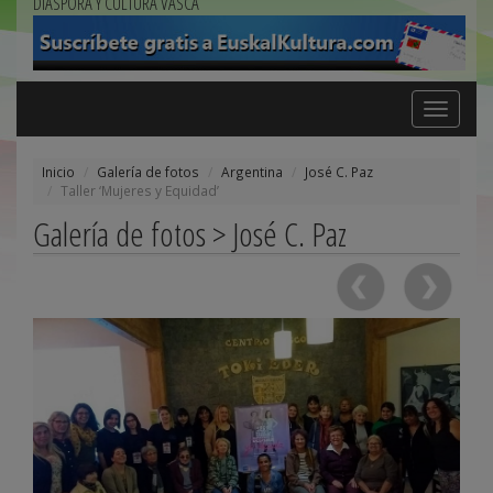
DIÁSPORA Y CULTURA VASCA
Toggle
navigation
Inicio
Galería de fotos
Argentina
José C. Paz
Taller ‘Mujeres y Equidad’
Galería de fotos > José C. Paz