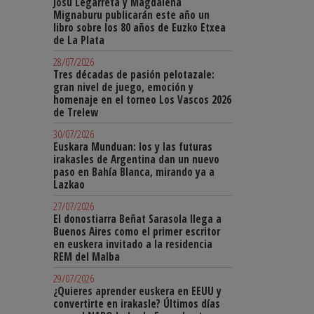
Josu Legarreta y Magdalena
Mignaburu publicarán este año un
libro sobre los 80 años de Euzko Etxea
de La Plata
28/07/2026
Tres décadas de pasión pelotazale:
gran nivel de juego, emoción y
homenaje en el torneo Los Vascos 2026
de Trelew
30/07/2026
Euskara Munduan: los y las futuras
irakasles de Argentina dan un nuevo
paso en Bahía Blanca, mirando ya a
Lazkao
27/07/2026
El donostiarra Beñat Sarasola llega a
Buenos Aires como el primer escritor
en euskera invitado a la residencia
REM del Malba
29/07/2026
¿Quieres aprender euskera en EEUU y
convertirte en irakasle? Últimos días