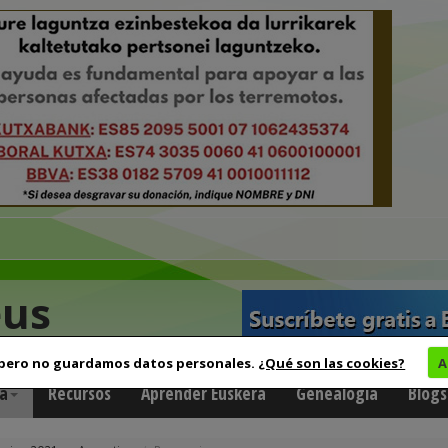
eus
 pero no guardamos datos personales.
¿Qué son las cookies?
A
a
Recursos
Aprender Euskera
Genealogía
Blogs