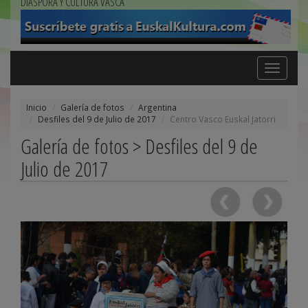
DIÁSPORA Y CULTURA VASCA
Toggle
navigation
Inicio
Galería de fotos
Argentina
Desfiles del 9 de Julio de 2017
Centro Vasco Euskal Jatorri
Galería de fotos > Desfiles del 9 de
Julio de 2017