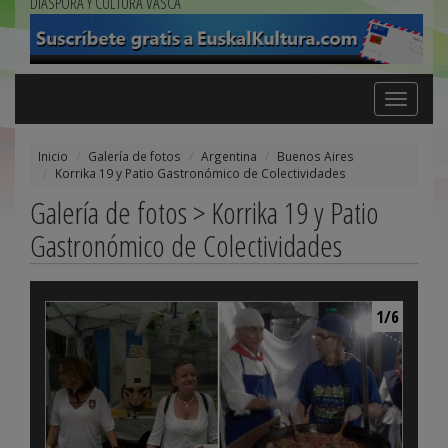
DIÁSPORA Y CULTURA VASCA
Toggle
navigation
Inicio
Galería de fotos
Argentina
Buenos Aires
Korrika 19 y Patio Gastronómico de Colectividades
Galería de fotos > Korrika 19 y Patio
Gastronómico de Colectividades
1/6