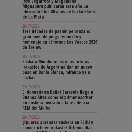
Josu Legarreta y Magdalena
Mignaburu publicarán este año un
libro sobre los 80 años de Euzko Etxea
de La Plata
28/07/2026
Tres décadas de pasión pelotazale:
gran nivel de juego, emoción y
homenaje en el torneo Los Vascos 2026
de Trelew
30/07/2026
Euskara Munduan: los y las futuras
irakasles de Argentina dan un nuevo
paso en Bahía Blanca, mirando ya a
Lazkao
27/07/2026
El donostiarra Beñat Sarasola llega a
Buenos Aires como el primer escritor
en euskera invitado a la residencia
REM del Malba
29/07/2026
¿Quieres aprender euskera en EEUU y
convertirte en irakasle? Últimos días