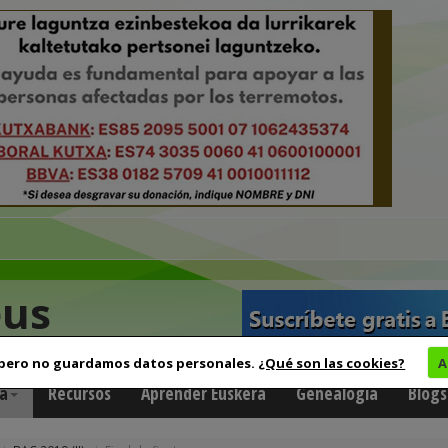
eus
 pero no guardamos datos personales.
¿Qué son las cookies?
A
a
Recursos
Aprender Euskera
Genealogía
Blogs