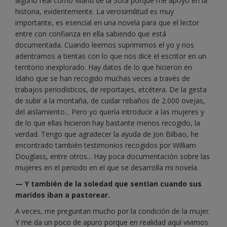
alguno real como Manu de la Sota porque me apoyo en la
historia, evidentemente. La verosimilitud es muy
importante, es esencial en una novela para que el lector
entre con confianza en ella sabiendo que está
documentada. Cuando leemos suprimimos el yo y nos
adentramos a tientas con lo que nos dice el escritor en un
territorio inexplorado. Hay datos de lo que hicieron en
Idaho que se han recogido muchas veces a través de
trabajos periodísticos, de reportajes, etcétera. De la gesta
de subir a la montaña, de cuidar rebaños de 2.000 ovejas,
del aislamiento... Pero yo quería introducir a las mujeres y
de lo que ellas hicieron hay bastante menos recogido, la
verdad. Tengo que agradecer la ayuda de Jon Bilbao, he
encontrado también testimonios recogidos por William
Douglass, entre otros... Hay poca documentación sobre las
mujeres en el periodo en el que se desarrolla mi novela.
— Y también de la soledad que sentían cuando sus
maridos iban a pastorear.
A veces, me preguntan mucho por la condición de la mujer.
Y me da un poco de apuro porque en realidad aquí vivimos