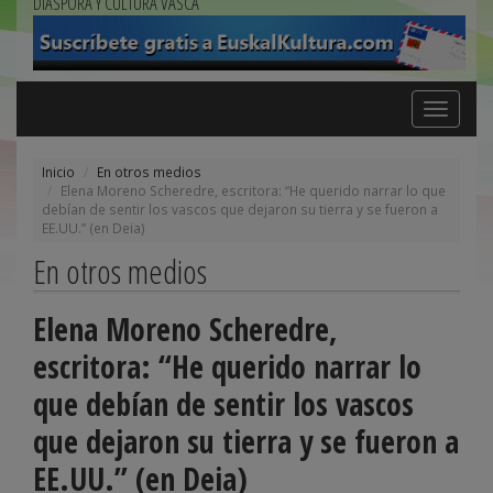
DIÁSPORA Y CULTURA VASCA
Toggle
navigation
Inicio
En otros medios
Elena Moreno Scheredre, escritora: “He querido narrar lo que
debían de sentir los vascos que dejaron su tierra y se fueron a
EE.UU.” (en Deia)
En otros medios
Elena Moreno Scheredre,
escritora: “He querido narrar lo
que debían de sentir los vascos
que dejaron su tierra y se fueron a
EE.UU.” (en Deia)