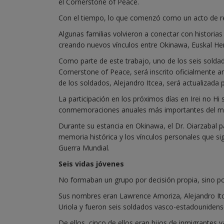
el Cornerstone of Peace.
Con el tiempo, lo que comenzó como un acto de 
Algunas familias volvieron a conectar con histori
creando nuevos vínculos entre Okinawa, Euskal Her
Como parte de este trabajo, uno de los seis solda
Cornerstone of Peace, será inscrito oficialmente a
de los soldados, Alejandro Itcea, será actualizad
La participación en los próximos días en Irei no H
conmemoraciones anuales más importantes del mundo
Durante su estancia en Okinawa, el Dr. Oiarzabal p
memoria histórica y los vínculos personales que
Guerra Mundial.
Seis vidas jóvenes
No formaban un grupo por decisión propia, sino por
Sus nombres eran Lawrence Amoriza, Alejandro It
Uriola y fueron seis soldados vasco-estadouniden
De ellos, cinco de ellos eran hijos de inmigrantes