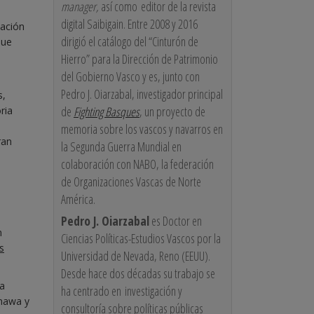
manager,
así como editor de la revista
digital Saibigain. Entre 2008 y 2016
tación
dirigió el catálogo del “Cinturón de
que
Hierro” para la Dirección de Patrimonio
del Gobierno Vasco y es, junto con
Pedro J. Oiarzabal, investigador principal
s,
de
Fighting Basques
, un proyecto de
ria
memoria sobre los vascos y navarros en
ran
la Segunda Guerra Mundial en
colaboración con NABO, la federación
de Organizaciones Vascas de Norte
América.
Pedro J. Oiarzabal
es Doctor en
n
Ciencias Políticas-Estudios Vascos por la
s
Universidad de Nevada, Reno (EEUU).
Desde hace dos décadas su trabajo se
ra
ha centrado en investigación y
inawa y
consultoría sobre políticas públicas