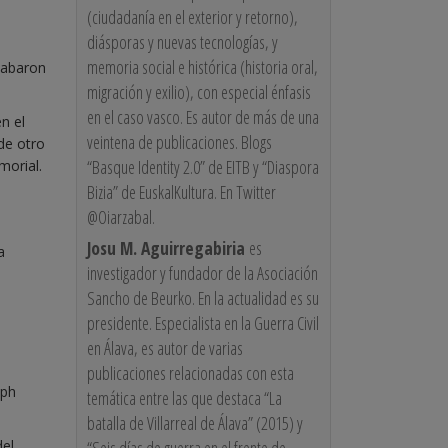
(ciudadanía en el exterior y retorno),
diásporas y nuevas tecnologías, y
memoria social e histórica (historia oral,
cabaron
migración y exilio), con especial énfasis
en el caso vasco. Es autor de más de una
n el
veintena de publicaciones. Blogs
de otro
“Basque Identity 2.0” de EITB y “Diaspora
morial.
Bizia” de EuskalKultura. En Twitter
@Oiarzabal.
Josu M. Aguirregabiria
es
a
investigador y fundador de la Asociación
Sancho de Beurko. En la actualidad es su
presidente. Especialista en la Guerra Civil
en Álava, es autor de varias
publicaciones relacionadas con esta
eph
temática entre las que destaca “La
batalla de Villarreal de Álava” (2015) y
del