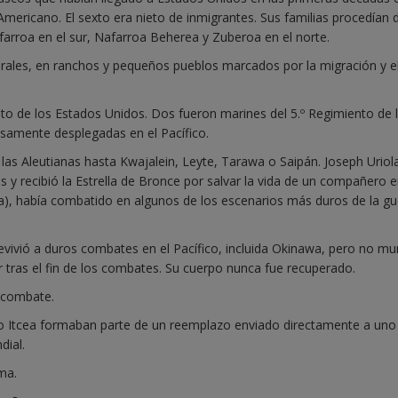
Americano. El sexto era nieto de inmigrantes. Sus familias procedían 
arroa en el sur, Nafarroa Beherea y Zuberoa en el norte.
urales, en ranchos y pequeños pueblos marcados por la migración y e
cito de los Estados Unidos. Dos fueron marines del 5.º Regimiento de l
nsamente desplegadas en el Pacífico.
las Aleutianas hasta Kwajalein, Leyte, Tarawa o Saipán. Joseph Uriol
s y recibió la Estrella de Bronce por salvar la vida de un compañero 
nia), había combatido en algunos de los escenarios más duros de la gu
vivió a duros combates en el Pacífico, incluida Okinawa, pero no mu
r tras el fin de los combates. Su cuerpo nunca fue recuperado.
n combate.
 Itcea formaban parte de un reemplazo enviado directamente a uno 
dial.
ima.