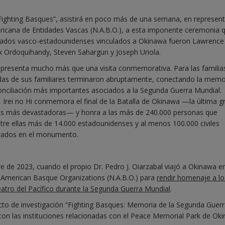
e “Fighting Basques”, asistirá en poco más de una semana, en represen
icana de Entidades Vascas (N.A.B.O.), a esta imponente ceremonia 
oldados vasco-estadounidenses vinculados a Okinawa fueron Lawrence
x Ordoquihandy, Steven Sahargun y Joseph Uriola.
representa mucho más que una visita conmemorativa. Para las familia
 vidas de sus familiares terminaron abruptamente, conectando la memo
conciliación más importantes asociados a la Segunda Guerra Mundial.
Irei no Hi conmemora el final de la Batalla de Okinawa —la última g
as más devastadoras— y honra a las más de 240.000 personas que
entre ellas más de 14.000 estadounidenses y al menos 100.000 civiles
zados en el monumento.
e de 2023, cuando el propio Dr. Pedro J. Oiarzabal viajó a Okinawa e
 American Basque Organizations (N.A.B.O.) para
rendir homenaje a lo
eatro del Pacífico durante la Segunda Guerra Mundial
.
ecto de investigación “Fighting Basques: Memoria de la Segunda Guer
con las instituciones relacionadas con el Peace Memorial Park de Ok