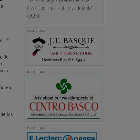
“Seis días de guerra en el frente de
de
Álava. Comienza la ofensiva de Mola”
(2018).
l
PUBLICIDAD
a 1.ª
a, de
en
erra
PUBLICIDAD
rió en
de los
PUBLICIDAD