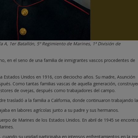
 A, 1er Batallón, 5º Regimiento de Marines, 1ª División de
o, en el seno de una familia de inmigrantes vascos procedentes de
a Estados Unidos en 1916, con dieciocho años. Su madre, Asunción
spués. Como tantas familias vascas de aquella generación, construye
pastores de ovejas, después como trabajadores del campo.
e trasladó a la familia a California, donde continuaron trabajando la 
jaba en labores agrícolas junto a su padre y sus hermanos.
Cuerpo de Marines de los Estados Unidos. En abril de 1945 se encontr
arines.
cuando su unidad participaba en intensos enfrentamientos en la zo