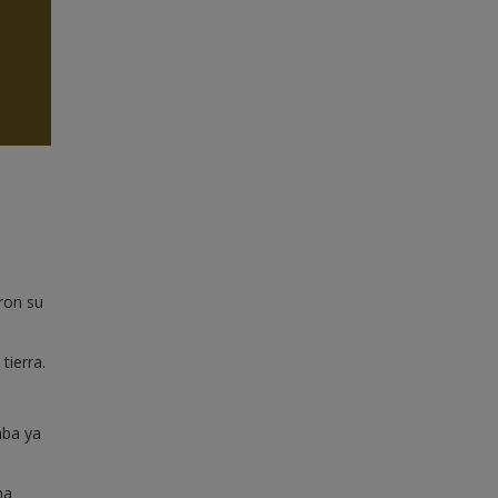
ron su
tierra.
aba ya
na