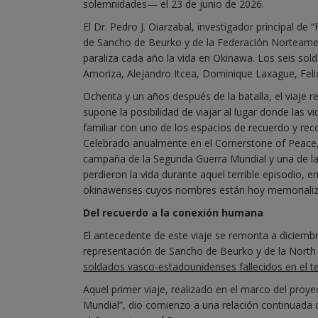
solemnidades— el 23 de junio de 2026.
El Dr. Pedro J. Oiarzabal, investigador principal d
de Sancho de Beurko y de la Federación Norteamer
paraliza cada año la vida en Okinawa. Los seis s
Amoriza, Alejandro Itcea, Dominique Laxague, Feli
Ochenta y un años después de la batalla, el viaje 
supone la posibilidad de viajar al lugar donde las
familiar con uno de los espacios de recuerdo y re
Celebrado anualmente en el Cornerstone of Peace, 
campaña de la Segunda Guerra Mundial y una de l
perdieron la vida durante aquel terrible episodio, 
okinawenses cuyos nombres están hoy memoriali
Del recuerdo a la conexión humana
El antecedente de este viaje se remonta a diciembr
representación de Sancho de Beurko y de la North
soldados vasco-estadounidenses fallecidos en el t
Aquel primer viaje, realizado en el marco del proy
Mundial”, dio comienzo a una relación continuada 