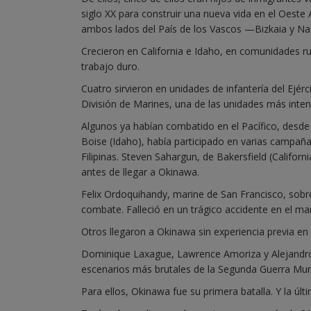
siglo XX para construir una nueva vida en el Oeste 
ambos lados del País de los Vascos —Bizkaia y Naf
Crecieron en California e Idaho, en comunidades r
trabajo duro.
Cuatro sirvieron en unidades de infantería del Ejér
División de Marines, una de las unidades más inte
Algunos ya habían combatido en el Pacífico, desde 
Boise (Idaho), había participado en varias campaña
Filipinas. Steven Sahargun, de Bakersfield (Califor
antes de llegar a Okinawa.
Felix Ordoquihandy, marine de San Francisco, sobre
combate. Falleció en un trágico accidente en el ma
Otros llegaron a Okinawa sin experiencia previa e
Dominique Laxague, Lawrence Amoriza y Alejandro
escenarios más brutales de la Segunda Guerra Mun
Para ellos, Okinawa fue su primera batalla. Y la últ