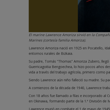
El marine Lawrence Amoriza sirvió en la Compañía
Marines (cortesía familia Amoriza).
Lawrence Amoriza nació en 1925 en Pocatello, Idah
entornos rurales de Bizkaia.
Su padre, Tomás “Thomas” Amoriza Zubero, llegó 
Guerricagoitia Bengoechea, lo hizo pocos años de
vida a través del trabajo agrícola, primero como 
Siendo Lawrence aún niño falleció su madre. Su padr
A comienzos de la década de 1940, Lawrence traba
Con 18 años fue llamado a filas e incorporado al 
en Okinawa, formando parte de la 1.ª División de M
Lawrence murió en combate el 1 de mayo de 1945, 