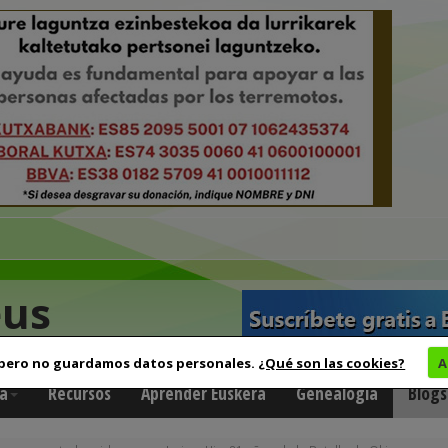
eus
 pero no guardamos datos personales.
¿Qué son las cookies?
A
a
Recursos
Aprender Euskera
Genealogía
Blogs