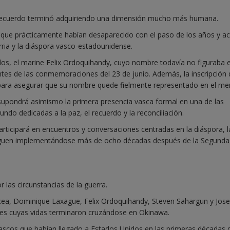
recuerdo terminó adquiriendo una dimensión mucho más humana.
as que prácticamente habían desaparecido con el paso de los años y a
ria y la diáspora vasco-estadounidense.
dos, el marine Felix Ordoquihandy, cuyo nombre todavía no figuraba e
ntes de las conmemoraciones del 23 de junio. Además, la inscripción 
a para asegurar que su nombre quede fielmente representado en el me
i supondrá asimismo la primera presencia vasca formal en una de las
 dedicadas a la paz, el recuerdo y la reconciliación.
articipará en encuentros y conversaciones centradas en la diáspora, l
 siguen implementándose más de ocho décadas después de la Segunda
 las circunstancias de la guerra.
cea, Dominique Laxague, Felix Ordoquihandy, Steven Sahargun y Jos
ses cuyas vidas terminaron cruzándose en Okinawa.
 vascos que habían llegado a Estados Unidos en las primeras décadas 