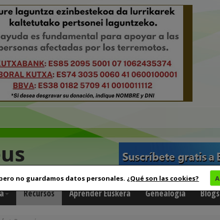
eus
 pero no guardamos datos personales.
¿Qué son las cookies?
A
a
Recursos
Aprender Euskera
Genealogía
Blogs