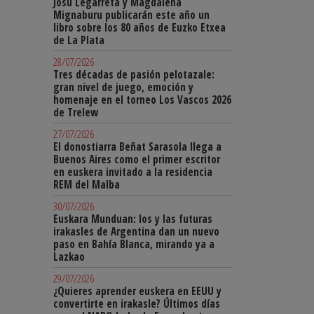
Josu Legarreta y Magdalena
Mignaburu publicarán este año un
libro sobre los 80 años de Euzko Etxea
de La Plata
28/07/2026
Tres décadas de pasión pelotazale:
gran nivel de juego, emoción y
homenaje en el torneo Los Vascos 2026
de Trelew
27/07/2026
El donostiarra Beñat Sarasola llega a
Buenos Aires como el primer escritor
en euskera invitado a la residencia
REM del Malba
30/07/2026
Euskara Munduan: los y las futuras
irakasles de Argentina dan un nuevo
paso en Bahía Blanca, mirando ya a
Lazkao
29/07/2026
¿Quieres aprender euskera en EEUU y
convertirte en irakasle? Últimos días