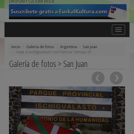
DIÁSPORA Y CULTURA VASCA
Toggle
navigation
Inicio
Galería de fotos
Argentina
San Juan
Viaje a Ischigualasto con Patricia Tamayo 01
Galería de fotos > San Juan