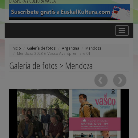
DIÁSPORA Y CULTURA VASCA
Toggle
navigation
Inicio
Galería de fotos
Argentina
Mendoza
Mendoza 2023 El Vasco Avantpremiere 01
Galería de fotos > Mendoza