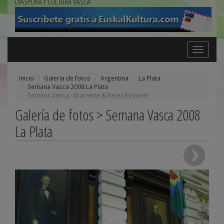
DIÁSPORA Y CULTURA VASCA
Toggle
navigation
Inicio
Galería de fotos
Argentina
La Plata
Semana Vasca 2008 La Plata
Semana Vasca - Ibarretxe & Perez Esquivel
Galería de fotos > Semana Vasca 2008
La Plata