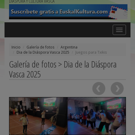
DIÁSPORA Y CULTURA VASCA
Toggle
navigation
Inicio
Galería de fotos
Argentina
Dia de la Diáspora Vasca 2025
Juegos para Txikis
Galería de fotos > Dia de la Diáspora
Vasca 2025