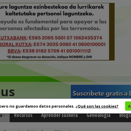
eus
 pero no guardamos datos personales.
¿Qué son las cookies?
A
a
Recursos
Aprender Euskera
Genealogía
Blogs