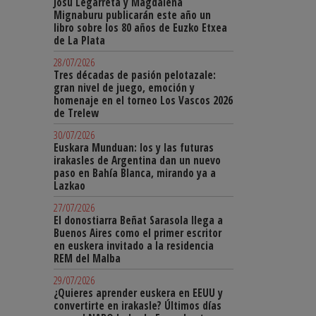
Josu Legarreta y Magdalena
Mignaburu publicarán este año un
libro sobre los 80 años de Euzko Etxea
de La Plata
28/07/2026
Tres décadas de pasión pelotazale:
gran nivel de juego, emoción y
homenaje en el torneo Los Vascos 2026
de Trelew
30/07/2026
Euskara Munduan: los y las futuras
irakasles de Argentina dan un nuevo
paso en Bahía Blanca, mirando ya a
Lazkao
27/07/2026
El donostiarra Beñat Sarasola llega a
Buenos Aires como el primer escritor
en euskera invitado a la residencia
REM del Malba
29/07/2026
¿Quieres aprender euskera en EEUU y
convertirte en irakasle? Últimos días