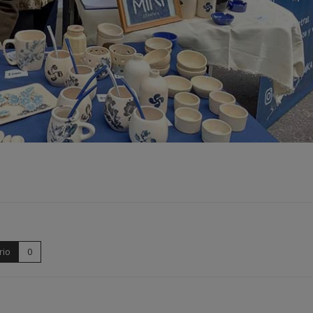
rio
0