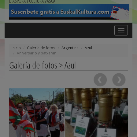
DIÁSPORA Y CULTURA VASCA
Toggle
navigation
Inicio
Galería de fotos
Argentina
Azul
Aniversario y patxaran
Galería de fotos > Azul