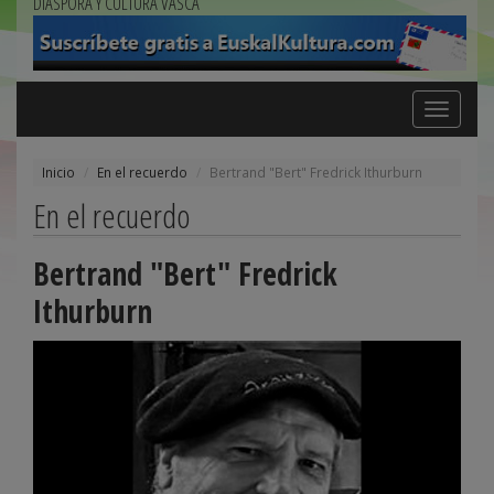
DIÁSPORA Y CULTURA VASCA
Toggle
navigation
Inicio
En el recuerdo
Bertrand "Bert" Fredrick Ithurburn
En el recuerdo
Bertrand "Bert" Fredrick
Ithurburn