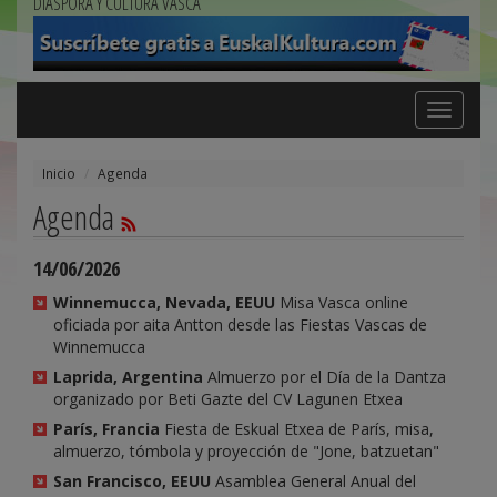
DIÁSPORA Y CULTURA VASCA
Toggle
navigation
Inicio
Agenda
Agenda
14/06/2026
Winnemucca, Nevada, EEUU
Misa Vasca online
oficiada por aita Antton desde las Fiestas Vascas de
Winnemucca
Laprida, Argentina
Almuerzo por el Día de la Dantza
organizado por Beti Gazte del CV Lagunen Etxea
París, Francia
Fiesta de Eskual Etxea de París, misa,
almuerzo, tómbola y proyección de "Jone, batzuetan"
San Francisco, EEUU
Asamblea General Anual del