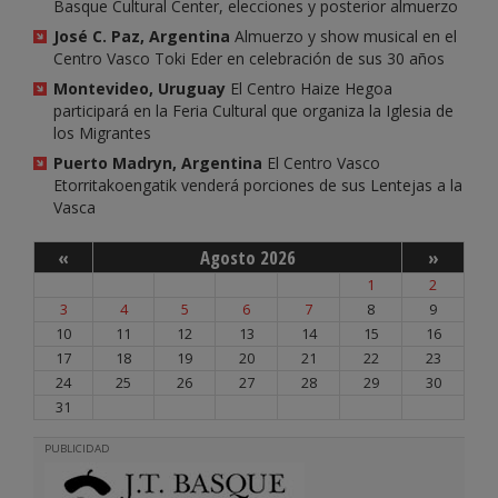
Basque Cultural Center, elecciones y posterior almuerzo
José C. Paz, Argentina
Almuerzo y show musical en el
Centro Vasco Toki Eder en celebración de sus 30 años
Montevideo, Uruguay
El Centro Haize Hegoa
participará en la Feria Cultural que organiza la Iglesia de
los Migrantes
Puerto Madryn, Argentina
El Centro Vasco
Etorritakoengatik venderá porciones de sus Lentejas a la
Vasca
«
Agosto 2026
»
1
2
3
4
5
6
7
8
9
10
11
12
13
14
15
16
17
18
19
20
21
22
23
24
25
26
27
28
29
30
31
PUBLICIDAD