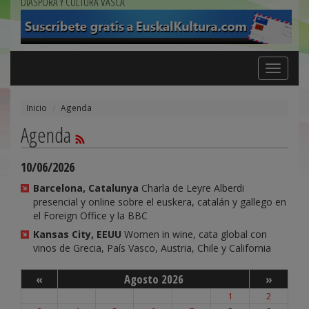
DIÁSPORA Y CULTURA VASCA
Toggle
navigation
Inicio
Agenda
Agenda
10/06/2026
Barcelona, Catalunya
Charla de Leyre Alberdi
presencial y online sobre el euskera, catalán y gallego en
el Foreign Office y la BBC
Kansas City, EEUU
Women in wine, cata global con
vinos de Grecia, País Vasco, Austria, Chile y California
«
Agosto 2026
»
1
2