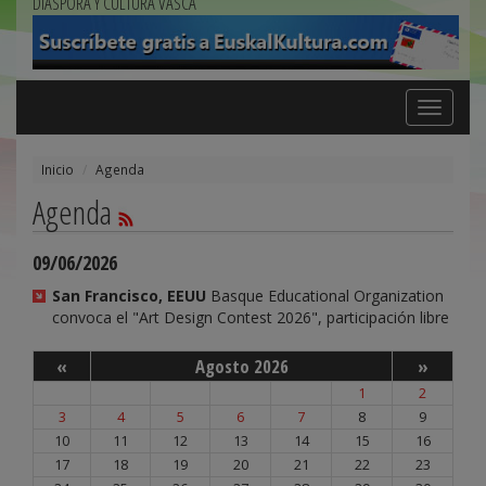
DIÁSPORA Y CULTURA VASCA
Toggle
navigation
Inicio
Agenda
Agenda
09/06/2026
San Francisco, EEUU
Basque Educational Organization
convoca el "Art Design Contest 2026", participación libre
«
Agosto 2026
»
1
2
3
4
5
6
7
8
9
10
11
12
13
14
15
16
17
18
19
20
21
22
23