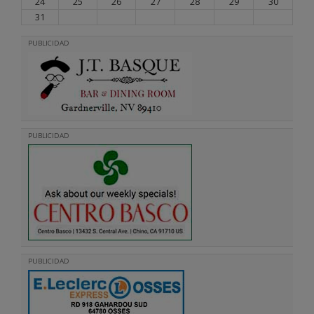
24
25
26
27
28
29
30
31
PUBLICIDAD
PUBLICIDAD
PUBLICIDAD