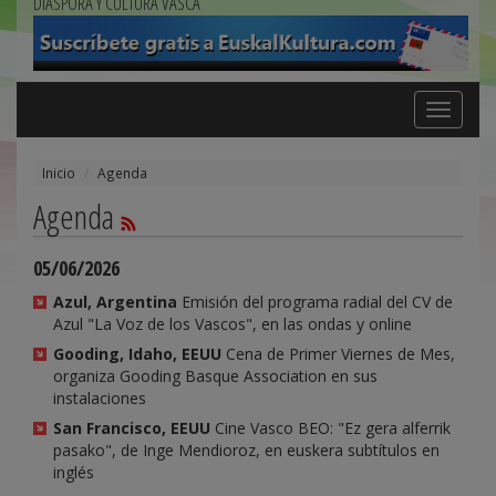
DIÁSPORA Y CULTURA VASCA
Toggle
navigation
Inicio
Agenda
Agenda
05/06/2026
Azul, Argentina
Emisión del programa radial del CV de
Azul "La Voz de los Vascos", en las ondas y online
Gooding, Idaho, EEUU
Cena de Primer Viernes de Mes,
organiza Gooding Basque Association en sus
instalaciones
San Francisco, EEUU
Cine Vasco BEO: "Ez gera alferrik
pasako", de Inge Mendioroz, en euskera subtítulos en
inglés