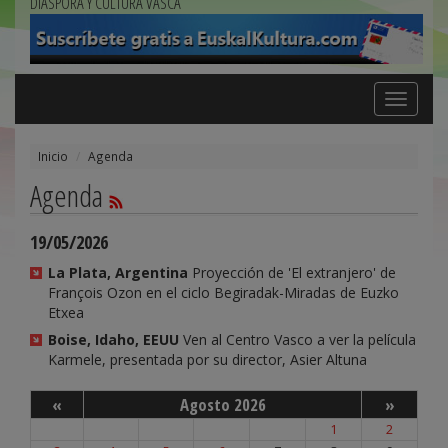
DIÁSPORA Y CULTURA VASCA
Toggle
navigation
Inicio
Agenda
Agenda
19/05/2026
La Plata, Argentina
Proyección de 'El extranjero' de
François Ozon en el ciclo Begiradak-Miradas de Euzko
Etxea
Boise, Idaho, EEUU
Ven al Centro Vasco a ver la película
Karmele, presentada por su director, Asier Altuna
«
Agosto 2026
»
1
2