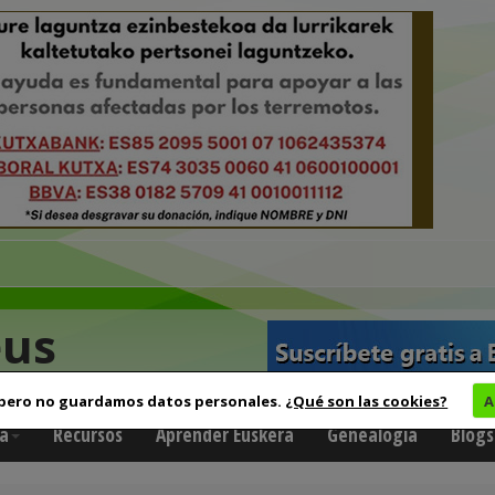
eus
 pero no guardamos datos personales.
¿Qué son las cookies?
A
a
Recursos
Aprender Euskera
Genealogía
Blogs