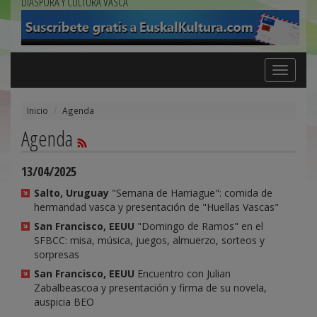
DIÁSPORA Y CULTURA VASCA
Toggle
navigation
Inicio
Agenda
Agenda
13/04/2025
Salto, Uruguay
"Semana de Harriague": comida de
hermandad vasca y presentación de "Huellas Vascas"
San Francisco, EEUU
"Domingo de Ramos" en el
SFBCC: misa, música, juegos, almuerzo, sorteos y
sorpresas
San Francisco, EEUU
Encuentro con Julian
Zabalbeascoa y presentación y firma de su novela,
auspicia BEO