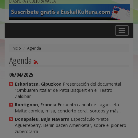
DIÁSPORA Y CULTURA VASCA
Toggle
navigation
Inicio
Agenda
Agenda
06/04/2025
Eskoriatza, Gipuzkoa
Presentación del documental
"Ombuaren Itzala" de Patxi Bisquert en el Teatro
Zaldibar
Rontignon, Francia
Encuentro anual de Lagunt eta
Maita: comida, misa, concierto coral, sorteos y más...
Donapaleu, Baja Navarra
Espectáculo "Pette
Aguerreberry, Behin bazen Ameriketa", sobre el pionero
zuberotarra