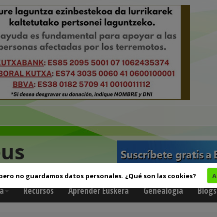
eus
 pero no guardamos datos personales.
¿Qué son las cookies?
A
a
Recursos
Aprender Euskera
Genealogía
Blogs