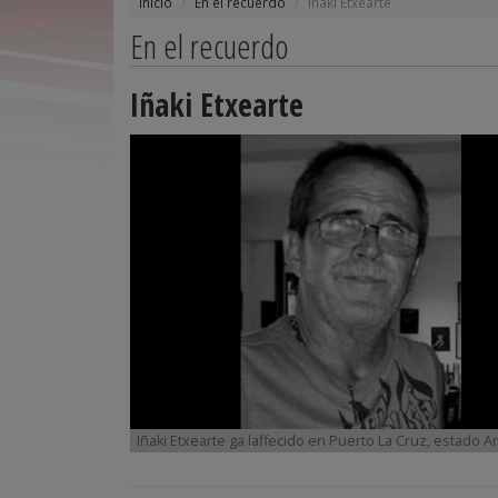
Inicio
En el recuerdo
Iñaki Etxearte
En el recuerdo
Iñaki Etxearte
Iñaki Etxearte ga laffecido en Puerto La Cruz, estado 