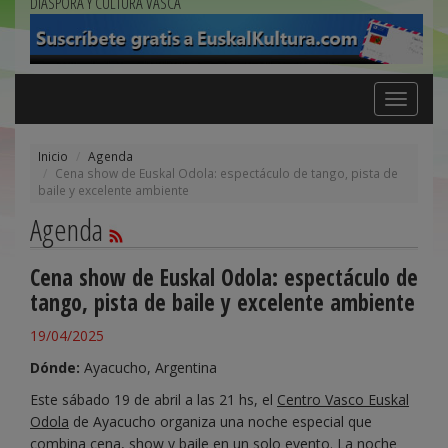
DIÁSPORA Y CULTURA VASCA
Toggle
navigation
Inicio
Agenda
Cena show de Euskal Odola: espectáculo de tango, pista de
baile y excelente ambiente
Agenda
Cena show de Euskal Odola: espectáculo de
tango, pista de baile y excelente ambiente
19/04/2025
Dónde:
Ayacucho, Argentina
Este sábado 19 de abril a las 21 hs, el
Centro Vasco Euskal
Odola
de Ayacucho organiza una noche especial que
combina cena, show y baile en un solo evento. La noche