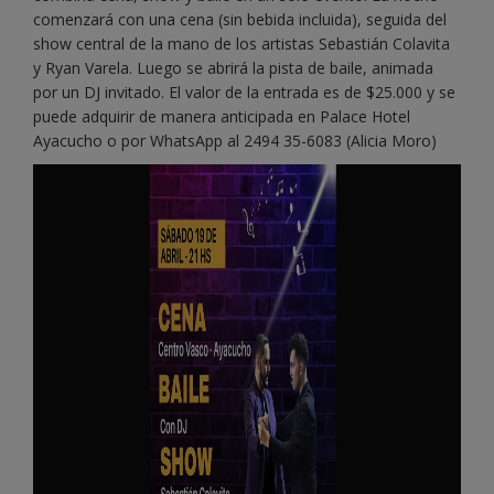
comenzará con una cena (sin bebida incluida), seguida del
show central de la mano de los artistas Sebastián Colavita
y Ryan Varela. Luego se abrirá la pista de baile, animada
por un DJ invitado. El valor de la entrada es de $25.000 y se
puede adquirir de manera anticipada en Palace Hotel
Ayacucho o por WhatsApp al 2494 35-6083 (Alicia Moro)