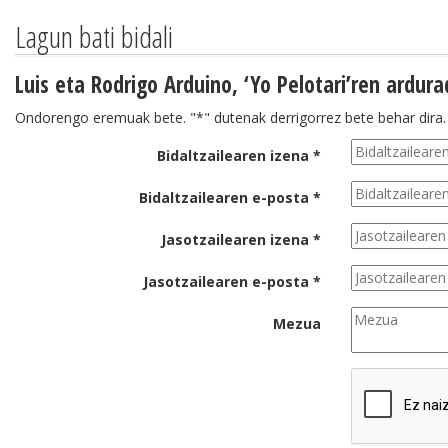
Lagun bati bidali
Luis eta Rodrigo Arduino, ‘Yo Pelotari’ren ardur
Ondorengo eremuak bete. "*" dutenak derrigorrez bete behar dira.
Bidaltzailearen izena *
Bidaltzailearen e-posta *
Jasotzailearen izena *
Jasotzailearen e-posta *
Mezua