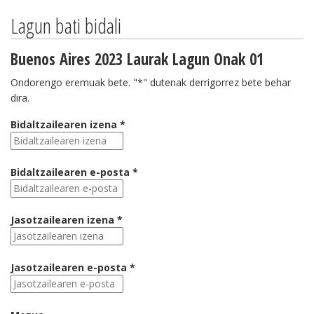
Lagun bati bidali
Buenos Aires 2023 Laurak Lagun Onak 01
Ondorengo eremuak bete. "*" dutenak derrigorrez bete behar
dira.
Bidaltzailearen izena *
Bidaltzailearen e-posta *
Jasotzailearen izena *
Jasotzailearen e-posta *