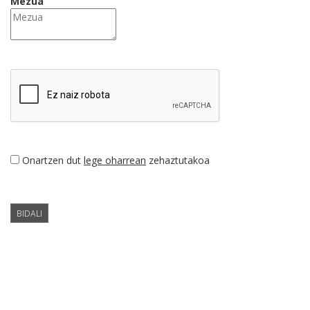
Mezua
Onartzen dut
lege oharrean
zehaztutakoa
BIDALI