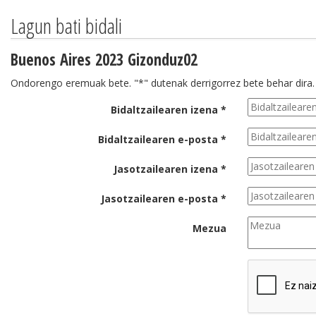
Lagun bati bidali
Buenos Aires 2023 Gizonduz02
Ondorengo eremuak bete. "*" dutenak derrigorrez bete behar dira.
Bidaltzailearen izena *
Bidaltzailearen e-posta *
Jasotzailearen izena *
Jasotzailearen e-posta *
Mezua