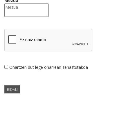
Mezua
Onartzen dut
lege oharrean
zehaztutakoa
BIDALI