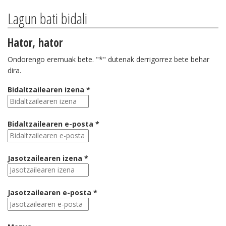
Lagun bati bidali
Hator, hator
Ondorengo eremuak bete. "*" dutenak derrigorrez bete behar
dira.
Bidaltzailearen izena *
Bidaltzailearen e-posta *
Jasotzailearen izena *
Jasotzailearen e-posta *