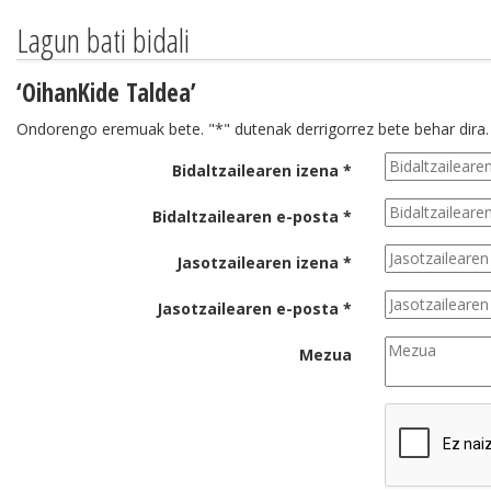
Lagun bati bidali
‘OihanKide Taldea’
Ondorengo eremuak bete. "*" dutenak derrigorrez bete behar dira.
Bidaltzailearen izena *
Bidaltzailearen e-posta *
Jasotzailearen izena *
Jasotzailearen e-posta *
Mezua