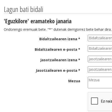
Lagun bati bidali
'Eguzkilore' eramateko janaria
Ondorengo eremuak bete. "*" dutenak derrigorrez bete behar dira.
Bidaltzailearen izena *
Bidaltzailearen e-posta *
Jasotzailearen izena *
Jasotzailearen e-posta *
Mezua