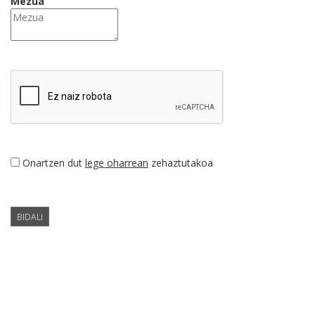
Mezua
Onartzen dut
lege oharrean
zehaztutakoa
BIDALI