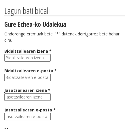
Lagun bati bidali
Gure Echea-ko Udalekua
Ondorengo eremuak bete. "*" dutenak derrigorrez bete behar
dira.
Bidaltzailearen izena *
Bidaltzailearen e-posta *
Jasotzailearen izena *
Jasotzailearen e-posta *