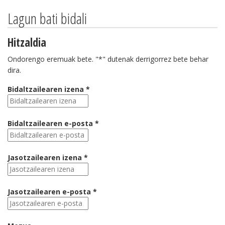
Lagun bati bidali
Hitzaldia
Ondorengo eremuak bete. "*" dutenak derrigorrez bete behar
dira.
Bidaltzailearen izena *
Bidaltzailearen e-posta *
Jasotzailearen izena *
Jasotzailearen e-posta *