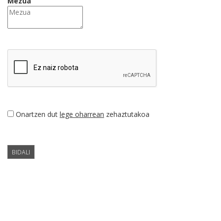
Mezua
Onartzen dut
lege oharrean
zehaztutakoa
BIDALI