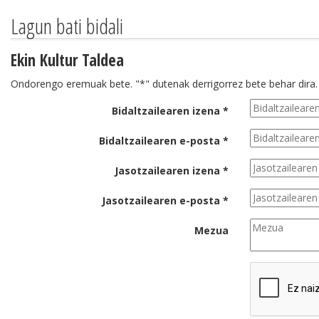
Lagun bati bidali
Ekin Kultur Taldea
Ondorengo eremuak bete. "*" dutenak derrigorrez bete behar dira.
Bidaltzailearen izena *
Bidaltzailearen e-posta *
Jasotzailearen izena *
Jasotzailearen e-posta *
Mezua