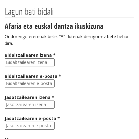
Lagun bati bidali
Afaria eta euskal dantza ikuskizuna
Ondorengo eremuak bete. "*" dutenak derrigorrez bete behar
dira.
Bidaltzailearen izena *
Bidaltzailearen e-posta *
Jasotzailearen izena *
Jasotzailearen e-posta *