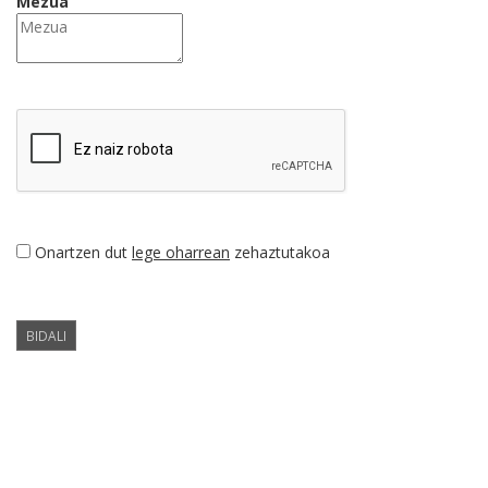
Mezua
Onartzen dut
lege oharrean
zehaztutakoa
BIDALI