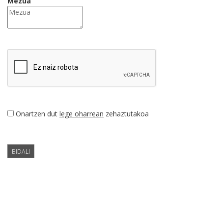
Mezua
Onartzen dut
lege oharrean
zehaztutakoa
BIDALI