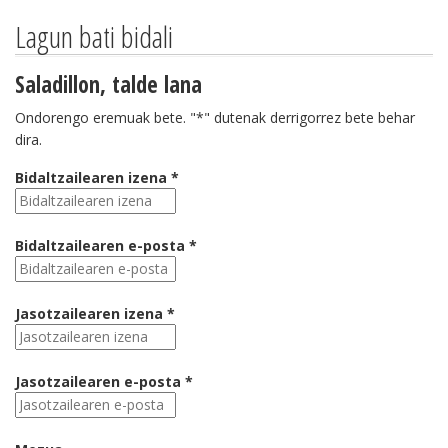
Lagun bati bidali
Saladillon, talde lana
Ondorengo eremuak bete. "*" dutenak derrigorrez bete behar
dira.
Bidaltzailearen izena *
Bidaltzailearen e-posta *
Jasotzailearen izena *
Jasotzailearen e-posta *