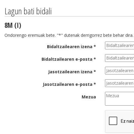
Lagun bati bidali
8M (I)
Ondorengo eremuak bete. "*" dutenak derrigorrez bete behar dira.
Bidaltzailearen izena *
Bidaltzailearen e-posta *
Jasotzailearen izena *
Jasotzailearen e-posta *
Mezua