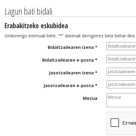
Lagun bati bidali
Erabakitzeko eskubidea
Ondorengo eremuak bete. "*" dutenak derrigorrez bete behar dira.
Bidaltzailearen izena *
Bidaltzailearen e-posta *
Jasotzailearen izena *
Jasotzailearen e-posta *
Mezua